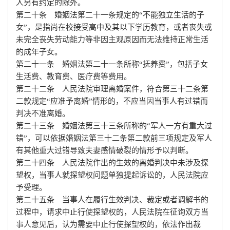
人另有约定的除外。
第二十条 婚姻法第二十一条规定的“不能独立生活的子
女”，是指尚在校接受高中及其以下学历教育，或者丧失或
未完全丧失劳动能力等非因主观原因而无法维持正常生活
的成年子女。
第二十一条 婚姻法第二十一条所称“抚养费”，包括子女
生活费、教育费、医疗费等费用。
第二十二条 人民法院审理离婚案件，符合第三十二条第
二款规定“应准予离婚”情形的，不应当因当事人有过错而
判决不准离婚。
第二十三条 婚姻法第三十三条所称的“军人一方有重大过
错”，可以依据婚姻法第三十二条第二款前三项规定及军人
有其他重大过错导致夫妻感情破裂的情形予以判断。
第二十四条 人民法院作出的生效的离婚判决中未涉及探
望权，当事人就探望权问题单独提起诉讼的，人民法院应
予受理。
第二十五条 当事人在履行生效判决、裁定或者调解书的
过程中，请求中止行使探望权的，人民法院在征询双方当
事人意见后，认为需要中止行使探望权的，依法作出裁